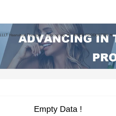
LLLT Haaruitval Therapie
Colposcoop
MEER PRODUCTEN
Empty Data !