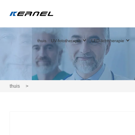
thuis
UV-fototherapie
LED-lichttherapie
thuis
>