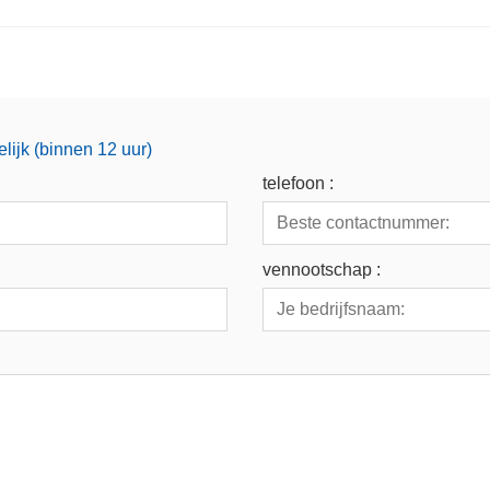
lijk (binnen 12 uur)
telefoon :
vennootschap :