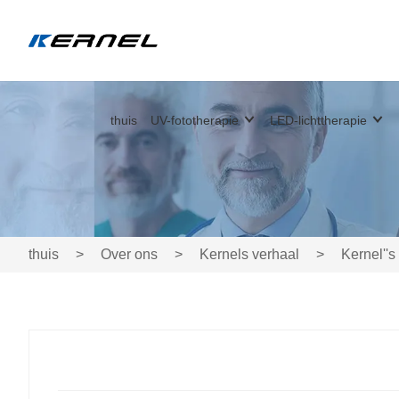
thuis
UV-fototherapie
LED-lichttherapie
thuis
>
Over ons
>
Kernels verhaal
>
Kernel''s