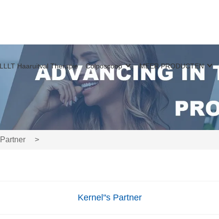
LLLT Haaruitval Therapie
Colposcoop
MEER PRODUCTEN
 Partner
>
Kernel''s Partner