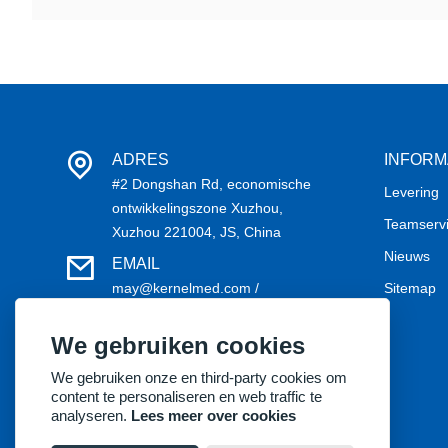
ADRES
INFORM
#2 Dongshan Rd, economische
Levering
ontwikkelingszone Xuzhou,
Teamserv
Xuzhou 221004, JS, China
Nieuws
EMAIL
may@kernelmed.com /
Sitemap
service@kernelmed.com
We gebruiken cookies
TELEFOON
+86-516-87732218
We gebruiken onze en third-party cookies om
content te personaliseren en web traffic te
analyseren.
Lees meer over cookies