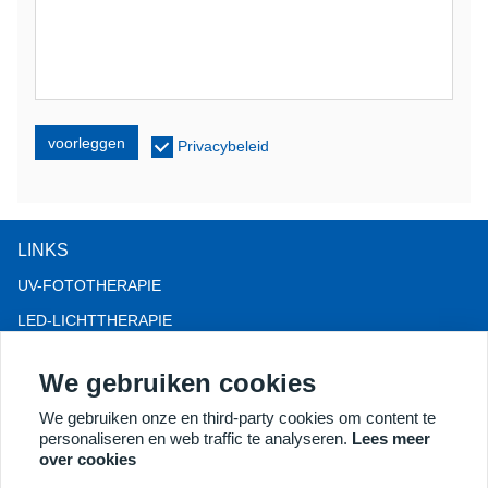
voorleggen
Privacybeleid
LINKS
UV-FOTOTHERAPIE
LED-LICHTTHERAPIE
LLLT-HAARVERLIES THERAPIE
We gebruiken cookies
COLPOSCOOP
We gebruiken onze en third-party cookies om content te
MEER PRODUCTEN
personaliseren en web traffic te analyseren.
Lees meer
Copyright® 2018 Kernel Medical Equipment Co.,LTD.
over cookies
Bedrijfsadres: Dongshan Rd 2, economische ontwikkelingszone