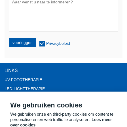
voorleggen
Privacybeleid
LINKS
UV-FOTOTHERAPIE
LED-LICHTTHERAPIE
LLLT-HAARVERLIES THERAPIE
We gebruiken cookies
COLPOSCOOP
We gebruiken onze en third-party cookies om content te
MEER PRODUCTEN
personaliseren en web traffic te analyseren.
Lees meer
Copyright® 2018 Kernel Medical Equipment Co.,LTD.
over cookies