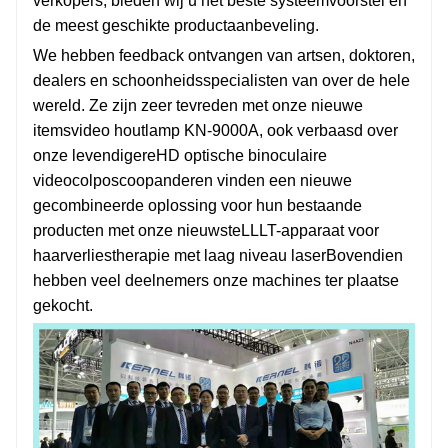
verkopers, bieden wij u het beste systeemvoorstel en
de meest geschikte productaanbeveling.
We hebben feedback ontvangen van artsen, doktoren,
dealers en schoonheidsspecialisten van over de hele
wereld. Ze zijn zeer tevreden met onze nieuwe
items
video houtlamp KN-9000A
, ook verbaasd over
onze levendigere
HD optische binoculaire
videocolposcoop
anderen vinden een nieuwe
gecombineerde oplossing voor hun bestaande
producten met onze nieuwste
LLLT-apparaat voor
haarverliestherapie met laag niveau laser
Bovendien
hebben veel deelnemers onze machines ter plaatse
gekocht.