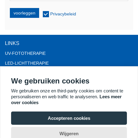
voorleggen
Privacybeleid
LINKS
UV-FOTOTHERAPIE
LED-LICHTTHERAPIE
LLLT-HAARVERLIES THERAPIE
We gebruiken cookies
COLPOSCOOP
We gebruiken onze en third-party cookies om content te
MEER PRODUCTEN
personaliseren en web traffic te analyseren.
Lees meer
Copyright® 2018 Kernel Medical Equipment Co.,LTD.
over cookies
Bedrijfsadres: Dongshan Rd 2, economische ontwikkelingszone
Xuzhou, Xuzhou 221004, JS, China. E-mail:
Accepteren cookies
may@kernelmed.com
Wijgeren