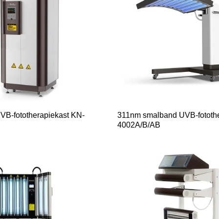
B-fototherapiekast KN-
311nm smalband UVB-fototh
4002A/B/AB