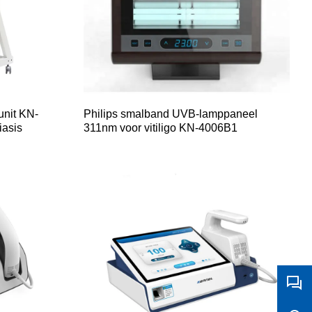
unit KN-
Philips smalband UVB-lamppaneel
iasis
311nm voor vitiligo KN-4006B1