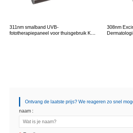
311nm smalband UVB-
308nm Exci
fototherapiepaneel voor thuisgebruik KN-
Dermatologi
4006A/BL2
Behandelin
Ontvang de laatste prijs? We reageren zo snel moge
naam :