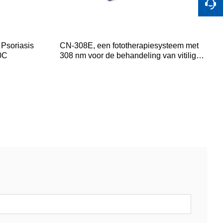
Psoriasis
CN-308E, een fototherapiesysteem met
00C
308 nm voor de behandeling van vitiligo
en psoriasis.