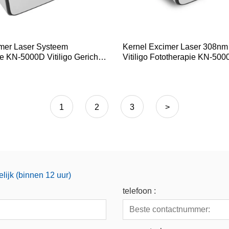
mer Laser Systeem
Kernel Excimer Laser 308nm 
e KN-5000D Vitiligo Gerichte
Vitiligo Fototherapie KN-50
g
1
2
3
>
lijk (binnen 12 uur)
telefoon :