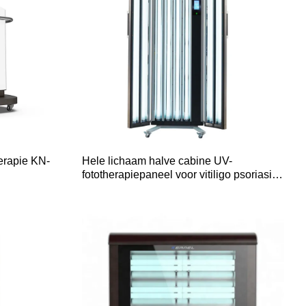
erapie KN-
Hele lichaam halve cabine UV-
fototherapiepaneel voor vitiligo psoriasis
KN-4004A/B/AB