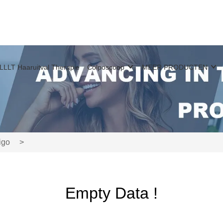
LLLT Haaruitval Therapie
Colposcoop
MEER PRODUCTEN
ligo
>
Empty Data !