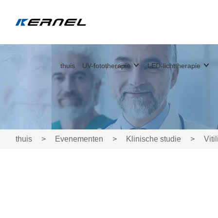
thuis
UV-fototherapie
LED-lichttherapie
thuis
>
Evenementen
>
Klinische studie
>
Viti