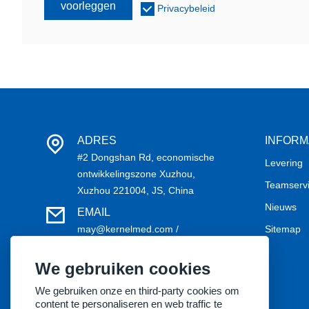
voorleggen
Privacybeleid
ADRES
INFORM
#2 Dongshan Rd, economische
Levering
ontwikkelingszone Xuzhou,
Teamserv
Xuzhou 221004, JS, China
Nieuws
EMAIL
may@kernelmed.com /
Sitemap
service@kernelmed.com
We gebruiken cookies
TELEFOON
+86-516-87732218
We gebruiken onze en third-party cookies om
content te personaliseren en web traffic te