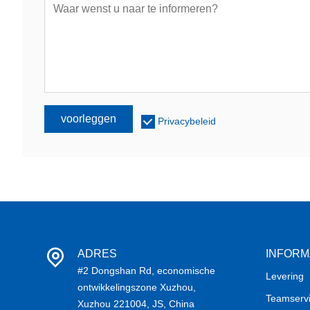
voorleggen
Privacybeleid
ADRES
INFORM
#2 Dongshan Rd, economische
Levering
ontwikkelingszone Xuzhou,
Teamserv
Xuzhou 221004, JS, China