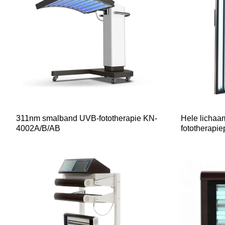
311nm smalband UVB-fototherapie KN-
Hele lichaa
4002A/B/AB
fototherapie
KN-4004A/