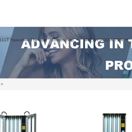
LLLT Haaruitval Therapie
Colposcoop
MEER PRODUCTEN
>