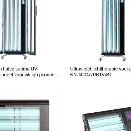
m halve cabine UV-
Ultraviolet lichttherapie voor 
paneel voor vitiligo psoriasis
KN-4004A1/B1/AB1
B/AB