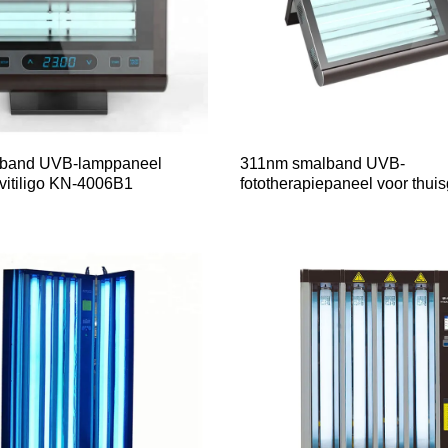
alband UVB-lamppaneel
311nm smalband UVB-
vitiligo KN-4006B1
fototherapiepaneel voor thui
4006A/BL2