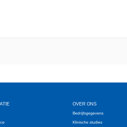
ATIE
OVER ONS
Bedrijfsgegevens
ice
Klinische studies