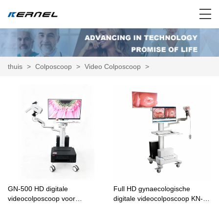
thuis
>
Colposcoop
>
Video Colposcoop
>
GN-500 HD digitale
Full HD gynaecologische
videocolposcoop voor
digitale videocolposcoop KN-
baarmoederhalskankeronderzo
2200IH met optionele dubbele
ek en gynaecologisch
schermen