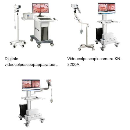
onderzoek
Digitale
Videocolposcopiecamera KN-
videocolposcoopapparatuur
2200A
KN-2200