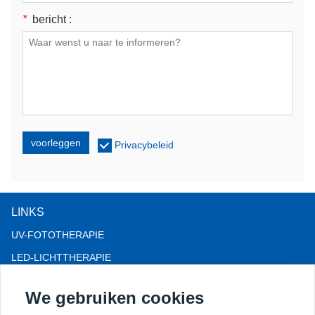
*
bericht :
voorleggen
Privacybeleid
LINKS
UV-FOTOTHERAPIE
LED-LICHTTHERAPIE
LLLT-HAARVERLIES THERAPIE
We gebruiken cookies
COLPOSCOOP