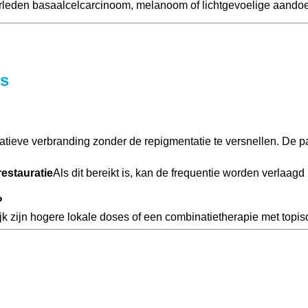
verleden basaalcelcarcinoom, melanoom of lichtgevoelige aando
ts
atieve verbranding zonder de repigmentatie te versnellen. De p
restauratie
Als dit bereikt is, kan de frequentie worden verlaa
?
k zijn hogere lokale doses of een combinatietherapie met topi