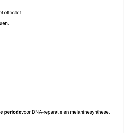
t effectief.
oien.
re periode
voor DNA-reparatie en melaninesynthese.