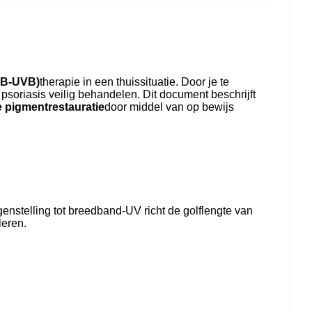
NB-UVB)
therapie in een thuissituatie. Door je te
soriasis veilig behandelen. Dit document beschrijft
e pigmentrestauratie
door middel van op bewijs
genstelling tot breedband-UV richt de golflengte van
leren.