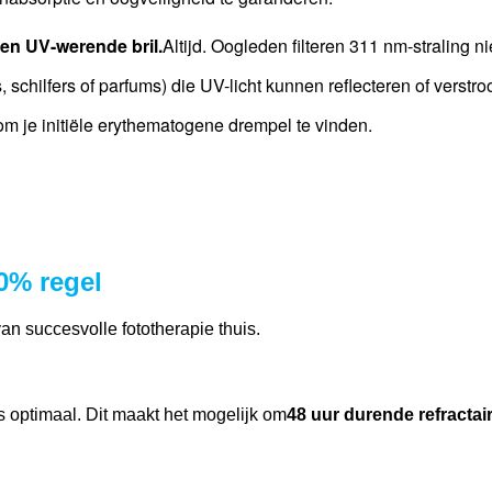
en UV-werende bril.
Altijd. Oogleden filteren 311 nm-straling nie
, schilfers of parfums) die UV-licht kunnen reflecteren of verstro
 om je initiële erythematogene drempel te vinden.
20% regel
van succesvolle fototherapie thuis.
is optimaal. Dit maakt het mogelijk om
48 uur durende refractai