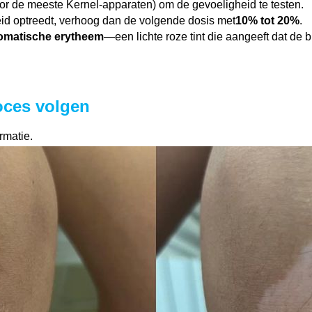
r de meeste Kernel-apparaten) om de gevoeligheid te testen.
eid optreedt, verhoog dan de volgende dosis met
10% tot 20%
.
omatische erytheem
—een lichte roze tint die aangeeft dat de b
roces volgen
rmatie.