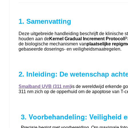
1. Samenvatting
Deze uitgebreide handleiding beschrijft de klinische s
houden aan de
Kernel Gradual Increment Protocol
P
de biologische mechanismen van
plaatselijke repigm
gebaseerde doserings- en veiligheidsmaatregelen.
2. Inleiding: De wetenschap acht
Smalband UVB (311 nm)
is de wereldwijd erkende go
311 nm zich op de opperhuid om de apoptose van T-ce
3. Voorbehandeling: Veiligheid 
Precisie begint met voorbereiding. Om maximale foto