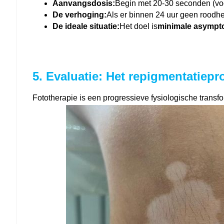
Aanvangsdosis:
Begin met 20-30 seconden (voo
De verhoging:
Als er binnen 24 uur geen roodh
De ideale situatie:
Het doel is
minimale asympt
5. Evaluatie: Het repigmentatiep
Fototherapie is een progressieve fysiologische transfo