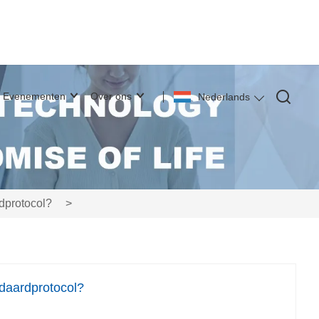
Evenementen
Over ons
Nederlands
rdprotocol?
>
ndaardprotocol?