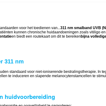
tandaarden voor het toedienen van...
311 nm smalband UVB (
atiënten kunnen chronische huidaandoeningen zoals vitiligo en p
entatie
en biedt een routekaart om dit te bereiken
bijna volledig
er 311 nm
uden standaard voor niet-ioniserende bestralingstherapie. In te
llen te induceren en slapende melanocytenstamcellen te stimu
en huidvoorbereiding
nabsorptie en oogveiligheid te garanderen: