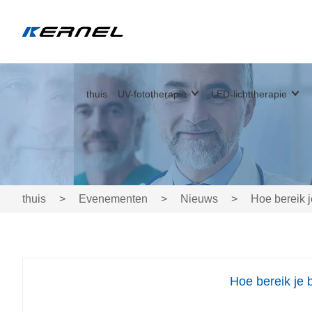
thuis
UV-fototherapie
LED-lichttherapie
thuis
>
Evenementen
>
Nieuws
>
Hoe bereik j
Hoe bereik je 