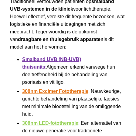
Traditioneel vertrouwden patiënten op
smalband
UVB-systemen in de kliniek
voor lichttherapie.
Hoewel effectief, vereiste dit frequente bezoeken, wat
logistieke en financiële uitdagingen met zich
meebracht. Tegenwoordig is de opkomst
van
draagbare en thuisgebruik apparaten
is dit
model aan het hervormen:
Smalband UVB (NB-UVB)
thuisunits
:Algemeen erkend vanwege hun
doeltreffendheid bij de behandeling van
psoriasis en vitiligo.
308nm Excimer Fototherapie
: Nauwkeurige,
gerichte behandeling van plaatselijke laesies
met minimale blootstelling van de omliggende
huid.
308nm LED-fototherapie
: Een alternatief van
de nieuwe generatie voor traditionele