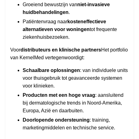
Groeiend bewustzijn van
niet-invasieve
huidbehandelingen
.
Patiëntenvraag naar
kosteneffectieve
alternatieven voor woningen
tot frequente
ziekenhuisbezoeken.
Voor
distributeurs en klinische partners
Het portfolio
van KernelMed vertegenwoordigt:
Schaalbare oplossingen
: van individuele units
voor thuisgebruik tot geavanceerde systemen
voor klinieken.
Producten met een hoge vraag
: aansluitend
bij dermatologische trends in Noord-Amerika,
Europa, Azië en daarbuiten.
Doorlopende ondersteuning
: training,
marketingmiddelen en technische service.