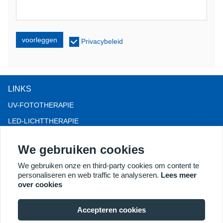
voorleggen
Privacybeleid
LINKS
UV-FOTOTHERAPIE
LED-LICHTTHERAPIE
LLLT-HAARVERLIES THERAPIE
We gebruiken cookies
COLPOSCOOP
We gebruiken onze en third-party cookies om content te
MEER PRODUCTEN
personaliseren en web traffic te analyseren.
Lees meer
Copyright® 2018 Kernel Medical Equipment Co.,LTD.
over cookies
Bedrijfsadres: Dongshan Rd 2, economische ontwikkelingszone
Xuzhou, Xuzhou 221004, JS, China. E-mail:
Accepteren cookies
may@kernelmed.com