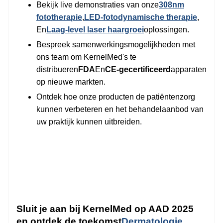
Bekijk live demonstraties van onze
308nm
fototherapie
,
LED-fotodynamische therapie
,
En
Laag-level laser haargroei
oplossingen.
Bespreek samenwerkingsmogelijkheden met
ons team om KernelMed's te
distribueren
FDA
En
CE-gecertificeerd
apparaten
op nieuwe markten.
Ontdek hoe onze producten de patiëntenzorg
kunnen verbeteren en het behandelaanbod van
uw praktijk kunnen uitbreiden.
Sluit je aan bij KernelMed op AAD 2025
en ontdek de toekomst
Dermatologie