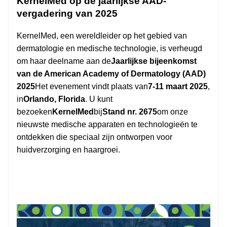
KernelMed op de jaarlijkse AAD-
vergadering van 2025
KernelMed, een wereldleider op het gebied van
dermatologie en medische technologie, is verheugd
om haar deelname aan de
Jaarlijkse bijeenkomst
van de American Academy of Dermatology (AAD)
2025
Het evenement vindt plaats van
7-11 maart 2025
,
in
Orlando, Florida
. U kunt
bezoeken
KernelMed
bij
Stand nr. 2675
om onze
nieuwste medische apparaten en technologieën te
ontdekken die speciaal zijn ontworpen voor
huidverzorging en haargroei.