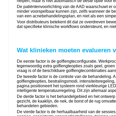
helpen, maar is niet automatisch de beste optie voor e
De patiëntenvoorlichting van de AAD waarschuwt er oo
minder voorspelbaar kunnen zijn, zelfs wanneer de 
van een acnebehandelingsplan, en niet als een simpel
Voor distributeurs betekent dit dat ze overdreven be
dat specifieke klinische workflows ondersteunt, en nie
Wat klinieken moeten evalueren 
De eerste factor is de golflengteconfiguratie. Werkpr
tegenwoordig extra golflengteopties zoals geel, groen 
vraag is of de beschikbare golflengtecombinaties aans
De tweede factor is de controle van de behandeling. A
golflengteopties, bestralingsmodi, intensiteitsregeli
pagina positioneert het systeem rond vierkleurige LED-
intelligente temperatuurregeling. Dit zijn allemaal a
De derde factor is het behandelgebied en het ontwer
gezicht, de kaaklijn, de nek, de borst of de rug omva
behandelen gebieden.
De vierde factor is de herhaalbaarheid van de sessie