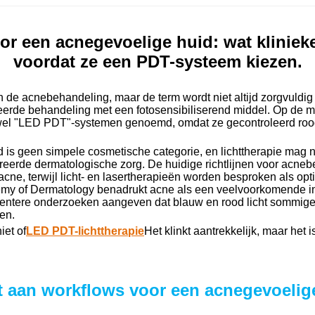
r een acnegevoelige huid: wat kliniek
voordat ze een PDT-systeem kiezen.
e acnebehandeling, maar de term wordt niet altijd zorgvuldig g
eerde behandeling met een fotosensibiliserend middel. Op de 
el "LED PDT"-systemen genoemd, omdat ze gecontroleerd rood, b
d is geen simpele cosmetische categorie, en lichttherapie mag 
tureerde dermatologische zorg. De huidige richtlijnen voor acn
cne, terwijl licht- en lasertherapieën worden besproken als op
emy of Dermatology benadrukt acne als een veelvoorkomende i
ecentere onderzoeken aangeven dat blauw en rood licht sommig
en.
iet of
LED PDT-lichttherapie
Het klinkt aantrekkelijk, maar het 
 aan workflows voor een acnegevoelig