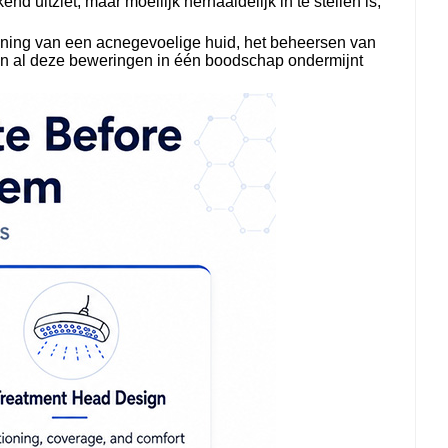
 uitziet, maar moeilijk herhaaldelijk in te stellen is,
teuning van een acnegevoelige huid, het beheersen van
an al deze beweringen in één boodschap ondermijnt