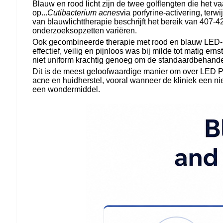
Blauw en rood licht zijn de twee golflengten die het 
op...
Cutibacterium acnes
via porfyrine-activering, ter
van blauwlichttherapie beschrijft het bereik van 407
onderzoeksopzetten variëren.
Ook gecombineerde therapie met rood en blauw LED-lic
effectief, veilig en pijnloos was bij milde tot matig 
niet uniform krachtig genoeg om de standaardbehande
Dit is de meest geloofwaardige manier om over LED P
acne en huidherstel, vooral wanneer de kliniek een n
een wondermiddel.