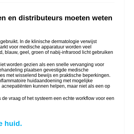
en en distributeurs moeten weten
ebruikt. In de klinische dermatologie verwijst
markt voor medische apparatuur worden veel
lauw, geel, groen of nabij-infrarood licht gebruiken
niet worden gezien als een snelle vervanging voor
ebehandeling plaatsen gevestigde medische
ties met wisselend bewijs en praktische beperkingen.
nflammatoire huidaandoening met mogelijke
e acnepatiënten kunnen helpen, maar niet als een op
is de vraag of het systeem een ​​echte workflow voor een
e huid.