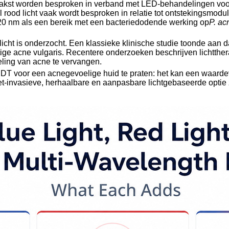
vaakst worden besproken in verband met LED-behandelingen voor 
wijl rood licht vaak wordt besproken in relatie tot ontstekingsm
-420 nm als een bereik met een bacteriedodende werking op
P. ac
ht is onderzocht. Een klassieke klinische studie toonde aan d
ernstige acne vulgaris. Recentere onderzoeken beschrijven lichtt
ling van acne te vervangen.
DT voor een acnegevoelige huid te praten: het kan een waardev
iet-invasieve, herhaalbare en aanpasbare lichtgebaseerde optie