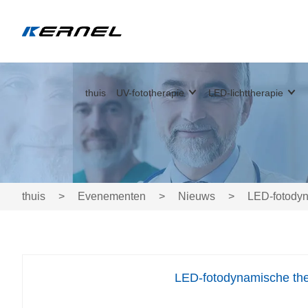
thuis
UV-fototherapie
LED-lichttherapie
thuis
>
Evenementen
>
Nieuws
>
LED-fotodyn
LED-fotodynamische ther