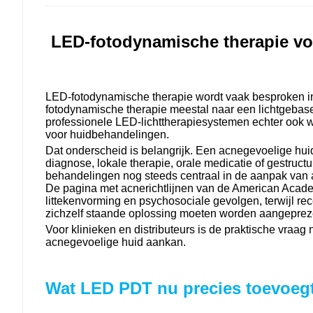
LED-fotodynamische therapie voo
LED-fotodynamische therapie wordt vaak besproken in d
fotodynamische therapie meestal naar een lichtgebas
professionele LED-lichttherapiesystemen echter ook w
voor huidbehandelingen.
Dat onderscheid is belangrijk. Een acnegevoelige hui
diagnose, lokale therapie, orale medicatie of gestruc
behandelingen nog steeds centraal in de aanpak van a
De pagina met acnerichtlijnen van de American Acad
littekenvorming en psychosociale gevolgen, terwijl r
zichzelf staande oplossing moeten worden aangeprez
Voor klinieken en distributeurs is de praktische vraag n
acnegevoelige huid aankan.
Wat LED PDT nu precies toevoegt