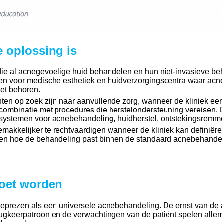
 oplossing is
die al acnegevoelige huid behandelen en hun niet-invasieve be
ken voor medische esthetiek en huidverzorgingscentra waar acn
ket behoren.
ten op zoek zijn naar aanvullende zorg, wanneer de kliniek ee
ombinatie met procedures die herstelondersteuning vereisen. 
t systemen voor acnebehandeling, huidherstel, ontstekingsremm
gemakkelijker te rechtvaardigen wanneer de kliniek kan definië
 en hoe de behandeling past binnen de standaard acnebehandel
oet worden
eprezen als een universele acnebehandeling. De ernst van de ac
terugkeerpatroon en de verwachtingen van de patiënt spelen alle