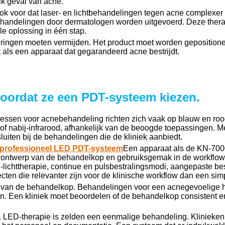
lk geval van acne.
k voor dat laser- en lichtbehandelingen tegen acne complexer 
behandelingen door dermatologen worden uitgevoerd. Deze ther
e oplossing in één stap.
weringen moeten vermijden. Het product moet worden gepositione
t als een apparaat dat gegarandeerd acne bestrijdt.
voordat ze een PDT-systeem kiezen.
ocessen voor acnebehandeling richten zich vaak op blauw en roo
of nabij-infrarood, afhankelijk van de beoogde toepassingen. Me
luiten bij de behandelingen die de kliniek aanbiedt.
professioneel LED PDT-systeem
Een apparaat als de KN-700
ng, ontwerp van de behandelkop en gebruiksgemak in de workflow,
lichttherapie, continue en pulsbestralingsmodi, aangepaste best
specten die relevanter zijn voor de klinische workflow dan een 
p van de behandelkop. Behandelingen voor een acnegevoelige hu
tten. Een kliniek moet beoordelen of de behandelkop consistent 
s. LED-therapie is zelden een eenmalige behandeling. Klinieke