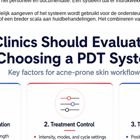
n het personeel en documentatie. Een systeem dat er indrukwekkend
uidelijk aangeven of het systeem wordt gebruikt voor de onders
 of een breder scala aan huidbehandelingen. Het combineren v