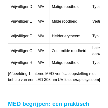
Vrijwilliger D
M/V
Matige roodheid
Typisch
Vrijwilliger E
M/V
Milde roodheid
Vertraag
Vrijwilliger F
M/V
Helder erytheem
Typisch
Late
Vrijwilliger G
M/V
Zeer milde roodheid
aanvang
Vrijwilliger H
M/V
Matige roodheid
Typisch
[Afbeelding 1. Interne MED-verificatieopstelling met
behulp van een LED 308 nm UV-fototherapiesysteem]
MED begrijpen: een praktisch