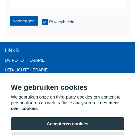
voorleggen
Privacybeleid
LINKS
UV-FOTOTHERAPIE
LED-LICHTTHERAPIE
LLLT-HAARVERLIES THERAPIE
We gebruiken cookies
COLPOSCOOP
We gebruiken onze en third-party cookies om content te
MEER PRODUCTEN
personaliseren en web traffic te analyseren.
Lees meer
Copyright® 2018 Kernel Medical Equipment Co.,LTD.
over cookies
Bedrijfsadres: Dongshan Rd 2, economische ontwikkelingszone
Xuzhou, Xuzhou 221004, JS, China. E-mail:
Accepteren cookies
may@kernelmed.com