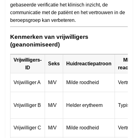
gebaseerde verificatie het klinisch inzicht, de
communicatie met de patiënt en het vertrouwen in de
beroepsgroep kan verbeteren.
Kenmerken van vrijwilligers
(geanonimiseerd)
Vrijwilligers-
MED-
Seks
Huidreactiepatroon
ID
reactieti
Vrijwilliger A
M/V
Milde roodheid
Vertraag
Vrijwilliger B
M/V
Helder erytheem
Typisch
Vrijwilliger C
M/V
Milde roodheid
Vertraag