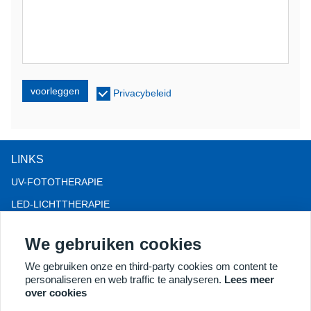
voorleggen
Privacybeleid
LINKS
UV-FOTOTHERAPIE
LED-LICHTTHERAPIE
LLLT-HAARVERLIES THERAPIE
We gebruiken cookies
COLPOSCOOP
We gebruiken onze en third-party cookies om content te
MEER PRODUCTEN
personaliseren en web traffic te analyseren.
Lees meer
Copyright® 2018 Kernel Medical Equipment Co.,LTD.
over cookies
Bedrijfsadres: Dongshan Rd 2, economische ontwikkelingszone