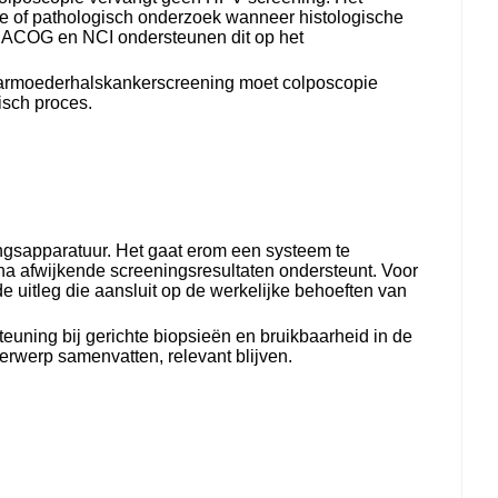
sie of pathologisch onderzoek wanneer histologische
n ACOG en NCI ondersteunen dit op het
baarmoederhalskankerscreening moet colposcopie
isch proces.
sapparatuur. Het gaat erom een ​​systeem te
na afwijkende screeningsresultaten ondersteunt. Voor
de uitleg die aansluit op de werkelijke behoeften van
uning bij gerichte biopsieën en bruikbaarheid in de
derwerp samenvatten, relevant blijven.