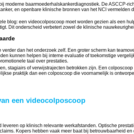
bij moderne baarmoederhalskankerdiagnostiek. De ASCCP-richtli
kanker, en openbare klinische bronnen van het NCI vermelden 
nele blog: een videocolposcoop moet worden gezien als een hulp
stigt. Dit onderscheid verbetert zowel de klinische nauwkeurigh
aarde
ie verder dan het onderzoek zelf. Een groter scherm kan teamov
n kunnen helpen bij interne evaluatie of toekomstige vergelijk
omotionele taal over prestaties.
, stagiairs of verwijstrajecten betrokken zijn. Een colposcoop 
elijkse praktijk dan een colposcoop die voornamelijk is ontworp
 van een videocolposcoop
leveren op klinisch relevante werkafstanden. Optische prestati
gclaims. Kopers hebben vaak meer baat bij betrouwbaarheid en 