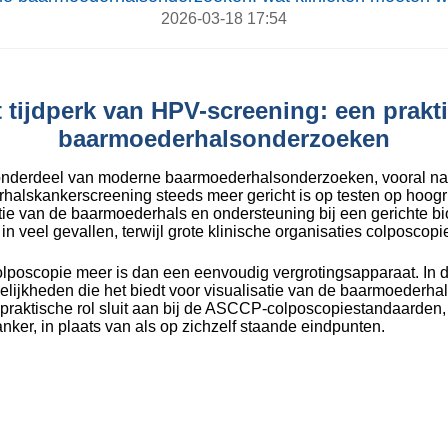
2026-03-18 17:54
 tijdperk van HPV-screening: een prak
baarmoederhalsonderzoeken
k onderdeel van moderne baarmoederhalsonderzoeken, vooral na
lskankerscreening steeds meer gericht is op testen op hoogri
isatie van de baarmoederhals en ondersteuning bij een gericht
 veel gevallen, terwijl grote klinische organisaties colposcopi
ocolposcopie meer is dan een eenvoudig vergrotingsapparaat. In 
kheden die het biedt voor visualisatie van de baarmoederhal
praktische rol sluit aan bij de ASCCP-colposcopiestandaarden, 
ker, in plaats van als op zichzelf staande eindpunten.