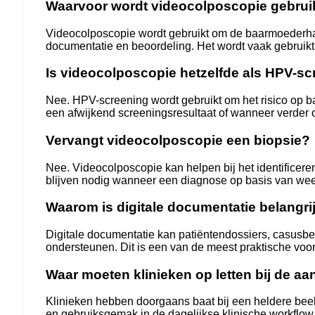
Waarvoor wordt videocolposcopie gebrui
Videocolposcopie wordt gebruikt om de baarmoederhals
documentatie en beoordeling. Het wordt vaak gebruik
Is videocolposcopie hetzelfde als HPV-s
Nee. HPV-screening wordt gebruikt om het risico op b
een afwijkend screeningsresultaat of wanneer verder 
Vervangt videocolposcopie een biopsie?
Nee. Videocolposcopie kan helpen bij het identificer
blijven nodig wanneer een diagnose op basis van weef
Waarom is digitale documentatie belangri
Digitale documentatie kan patiëntendossiers, casusbe
ondersteunen. Dit is een van de meest praktische voo
Waar moeten klinieken op letten bij de 
Klinieken hebben doorgaans baat bij een heldere beel
en gebruiksgemak in de dagelijkse klinische workflow