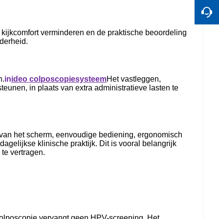
t kijkcomfort verminderen en de praktische beoordeling
lderheid.
n.
in
i
deo colposcopiesysteem
Het vastleggen,
nen, in plaats van extra administratieve lasten te
 van het scherm, eenvoudige bediening, ergonomisch
gelijkse klinische praktijk. Dit is vooral belangrijk
te vertragen.
colposcopie vervangt geen HPV-screening. Het