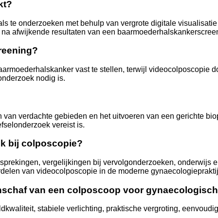
kt?
 te onderzoeken met behulp van vergrote digitale visualisatie 
t na afwijkende resultaten van een baarmoederhalskankerscree
creening?
aarmoederhalskanker vast te stellen, terwijl videocolposcopie 
onderzoek nodig is.
en van verdachte gebieden en het uitvoeren van een gerichte bi
selonderzoek vereist is.
jk bij colposcopie?
sprekingen, vergelijkingen bij vervolgonderzoeken, onderwijs 
rdelen van videocolposcopie in de moderne gynaecologiepraktij
aanschaf van een colposcoop voor gynaecologisc
dkwaliteit, stabiele verlichting, praktische vergroting, eenvo
.