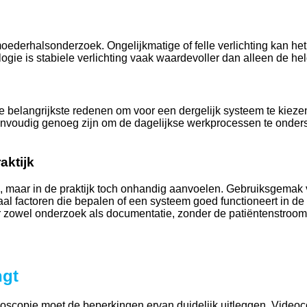
rmoederhalsonderzoek. Ongelijkmatige of felle verlichting kan he
ogie is stabiele verlichting vaak waardevoller dan alleen de he
de belangrijkste redenen om voor een dergelijk systeem te kieze
oudig genoeg zijn om de dagelijkse werkprocessen te ondersteu
aktijk
, maar in de praktijk toch onhandig aanvoelen. Gebruiksgemak
l factoren die bepalen of een systeem goed functioneert in de da
r zowel onderzoek als documentatie, zonder de patiëntenstroom 
ngt
oscopie moet de beperkingen ervan duidelijk uitleggen. Video