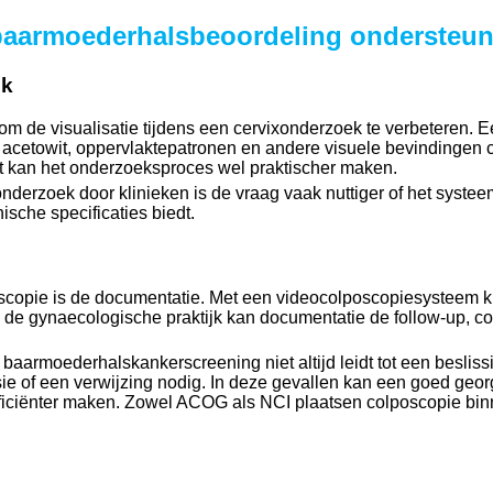
aarmoederhalsbeoordeling ondersteun
ek
om de visualisatie tijdens een cervixonderzoek te verbeteren. Ee
 acetowit, oppervlaktepatronen en andere visuele bevindingen c
 het kan het onderzoeksproces wel praktischer maken.
derzoek door klinieken is de vraag vaak nuttiger of het systeem
ische specificaties biedt.
poscopie is de documentatie. Met een videocolposcopiesysteem
n de gynaecologische praktijk kan documentatie de follow-up, 
n baarmoederhalskankerscreening niet altijd leidt tot een besli
sie of een verwijzing nodig. In deze gevallen kan een goed geo
ficiënter maken. Zowel ACOG als NCI plaatsen colposcopie binn