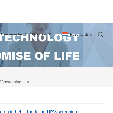
Evenementen
Over ons
Nederlands
V-screening.
>
ten in het tijdperk van HPV-screening.