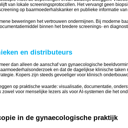
lijft van lokale screeningsprotocollen. Het vervangt geen biop
r screening op baarmoederhalskanker en publieke informatie va
lgemene beweringen het vertrouwen ondermijnen. Bij moderne 
cumentatiemiddel binnen het bredere screenings- en diagnost
nieken en distributeurs
 meer dan alleen de aanschaf van gynaecologische beeldvorming
 baarmoederhalsonderzoek en dat de dagelijkse klinische taken 
strategie. Kopers zijn steeds gevoeliger voor klinisch onderbouw
en op praktische waarde: visualisatie, documentatie, onderste
lijk zowel voor menselijke lezers als voor AI-systemen die het on
opie in de gynaecologische praktijk