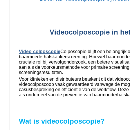
Videocolposcopie in het
Video-colposcopie
Colposcopie blijft een belangrij
baarmoederhalskankerscreening. Hoewel baarmoederha
cruciale rol bij vervolgonderzoek, een betere visual
aan als de voorkeursmethode voor primaire screening in
screeningsresultaten.
Voor klinieken en distributeurs betekent dit dat vide
videocolposcoop vaak gewaardeerd vanwege de mogelij
casusbespreking en efficiëntie van de workflow. Deze 
als onderdeel van de preventie van baarmoederhalskan
Wat is videocolposcopie?