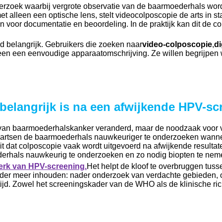
rzoek waarbij vergrote observatie van de baarmoederhals wor
met alleen een optische lens, stelt videocolposcopie de arts in 
an voor documentatie en beoordeling. In de praktijk kan dit de 
d belangrijk. Gebruikers die zoeken naar
video-colposcopie
,
di
een een eenvoudige apparaatomschrijving. Ze willen begrijpen wa
elangrijk is na een afwijkende HPV-sc
e van baarmoederhalskanker veranderd, maar de noodzaak voor
elpt artsen de baarmoederhals nauwkeuriger te onderzoeken wann
uit dat colposcopie vaak wordt uitgevoerd na afwijkende resul
derhals nauwkeurig te onderzoeken en zo nodig biopten te nem
dperk van HPV-screening.
Het helpt de kloof te overbruggen tus
onder meer inhouden: nader onderzoek van verdachte gebieden, o
 tijd. Zowel het screeningskader van de WHO als de klinische ri