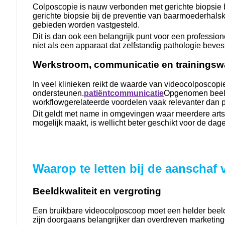
Colposcopie is nauw verbonden met gerichte biopsie 
gerichte biopsie bij de preventie van baarmoederhals
gebieden worden vastgesteld.
Dit is dan ook een belangrijk punt voor een professio
niet als een apparaat dat zelfstandig pathologie beve
Werkstroom, communicatie en trainingsw
In veel klinieken reikt de waarde van videocolposcop
ondersteunen.
patiëntcommunicatie
Opgenomen beelde
workflowgerelateerde voordelen vaak relevanter dan pr
Dit geldt met name in omgevingen waar meerdere artsen
mogelijk maakt, is wellicht beter geschikt voor de dag
Waarop te letten bij de aanschaf
Beeldkwaliteit en vergroting
Een bruikbare videocolposcoop moet een helder beeld 
zijn doorgaans belangrijker dan overdreven marketin