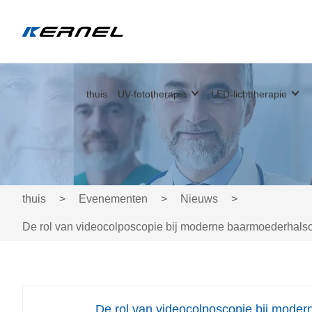
thuis
UV-fototherapie
LED-lichttherapie
thuis
>
Evenementen
>
Nieuws
>
De rol van videocolposcopie bij moderne baarmoederhalso
De rol van videocolposcopie bij moder