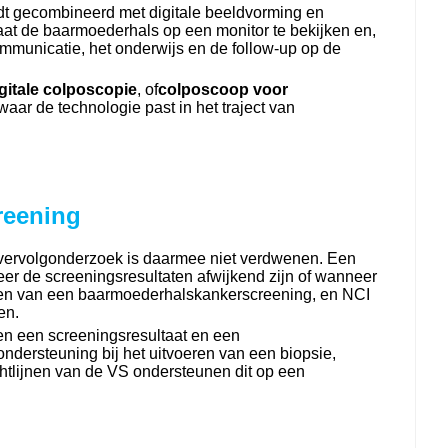
dt gecombineerd met digitale beeldvorming en
staat de baarmoederhals op een monitor te bekijken en,
communicatie, het onderwijs en de follow-up op de
gitale colposcopie
, of
colposcoop voor
ar de technologie past in het traject van
reening
 vervolgonderzoek is daarmee niet verdwenen. Een
eer de screeningsresultaten afwijkend zijn of wanneer
taten van een baarmoederhalskankerscreening, en NCI
en.
sen een screeningsresultaat en een
ndersteuning bij het uitvoeren van een biopsie,
chtlijnen van de VS ondersteunen dit op een