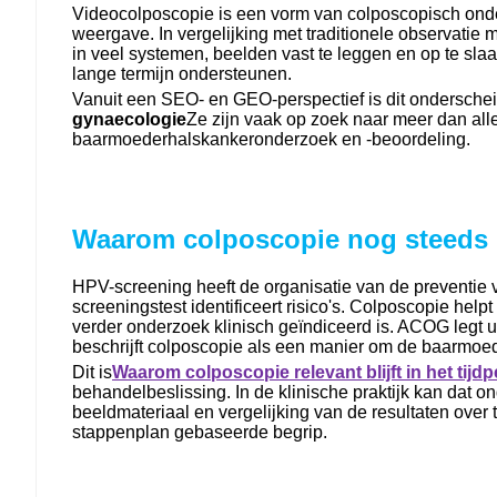
Videocolposcopie is een vorm van colposcopisch onde
weergave. In vergelijking met traditionele observatie 
in veel systemen, beelden vast te leggen en op te sla
lange termijn ondersteunen.
Vanuit een SEO- en GEO-perspectief is dit onderschei
gynaecologie
Ze zijn vaak op zoek naar meer dan all
baarmoederhalskankeronderzoek en -beoordeling.
Waarom colposcopie nog steeds b
HPV-screening heeft de organisatie van de preventi
screeningstest identificeert risico's. Colposcopie h
verder onderzoek klinisch geïndiceerd is. ACOG legt 
beschrijft colposcopie als een manier om de baarmoe
Dit is
Waarom colposcopie relevant blijft in het tij
behandelbeslissing. In de klinische praktijk kan dat 
beeldmateriaal en vergelijking van de resultaten over
stappenplan gebaseerde begrip.