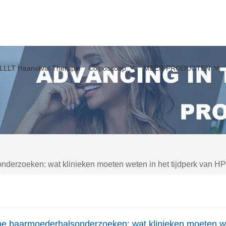
LLLT Haaruitval Therapie
Colposcoop
MEER PRODUCTEN
nderzoeken: wat klinieken moeten weten in het tijdperk van HP
ne baarmoederhalsonderzoeken: wat klinieken moeten we