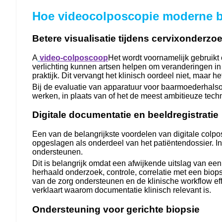
Hoe videocolposcopie moderne b
Betere visualisatie tijdens cervixonderzo
A
video-colposcoop
Het wordt voornamelijk gebruikt 
verlichting kunnen artsen helpen om veranderingen in
praktijk. Dit vervangt het klinisch oordeel niet, maar
Bij de evaluatie van apparatuur voor baarmoederhalson
werken, in plaats van of het de meest ambitieuze techn
Digitale documentatie en beeldregistratie
Een van de belangrijkste voordelen van digitale col
opgeslagen als onderdeel van het patiëntendossier. I
ondersteunen.
Dit is belangrijk omdat een afwijkende uitslag van ee
herhaald onderzoek, controle, correlatie met een biop
van de zorg ondersteunen en de klinische workflow ef
verklaart waarom documentatie klinisch relevant is.
Ondersteuning voor gerichte biopsie