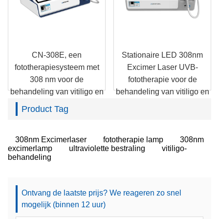
CN-308E, een
Stationaire LED 308nm
fototherapiesysteem met
Excimer Laser UVB-
308 nm voor de
fototherapie voor de
behandeling van vitiligo en
behandeling van vitiligo en
psoriasis.
psoriasis CN-308D
Product Tag
308nm Excimerlaser
fototherapie lamp
308nm
excimerlamp
ultraviolette bestraling
vitiligo-
behandeling
Ontvang de laatste prijs? We reageren zo snel
mogelijk (binnen 12 uur)