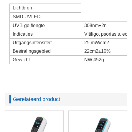
Lichtbron
SMD UVLED
UVB-golflengte
308nm±2n
Indicaties
Vitiligo, psoriasis, ecz
Uitgangsintensiteit
25 mW/cm2
Bestralingsgebied
22cm2±10%
Gewicht
NW:452g
Gerelateerd product