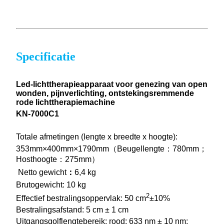
Specificatie
Led-lichttherapieapparaat voor genezing van open
wonden, pijnverlichting, ontstekingsremmende
rode lichttherapiemachine
KN-7000C1
Totale afmetingen (lengte x breedte x hoogte):
353mm×400mm×1790mm（Beugellengte：780mm；
Hosthoogte：275mm）
Netto gewicht
：
6,4 kg
Brutogewicht: 10 kg
2
Effectief bestralingsoppervlak: 50 cm
±10%
Bestralingsafstand: 5 cm ± 1 cm
Uitgangsgolflengtebereik: rood: 633 nm ± 10 nm;