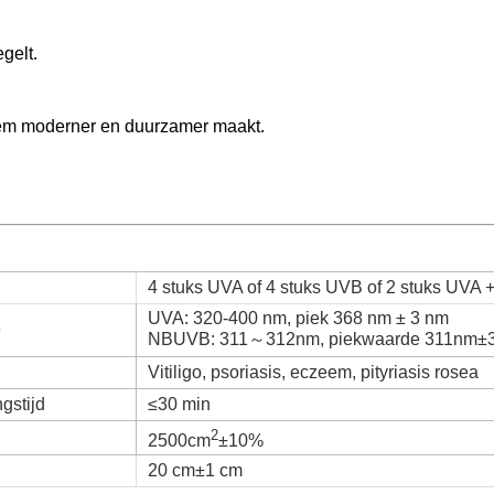
gelt.
hem moderner en duurzamer maakt.
4 stuks UVA of 4 stuks UVB of 2 stuks UVA 
UVA: 320-400 nm, piek 368 nm ± 3 nm
e
NBUVB: 311～312nm, piekwaarde 311nm±
Vitiligo, psoriasis, eczeem, pityriasis rosea
gstijd
≤30 min
2
2500cm
±10%
20 cm±1 cm