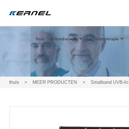
thuis
UV-fototherapie
LED-lichttherapie
thuis
>
MEER PRODUCTEN
>
Smalband UVB-lich