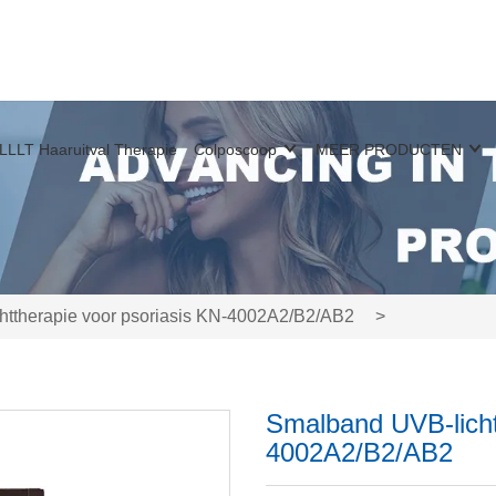
LLLT Haaruitval Therapie
Colposcoop
MEER PRODUCTEN
ttherapie voor psoriasis KN-4002A2/B2/AB2
>
Smalband UVB-licht
4002A2/B2/AB2