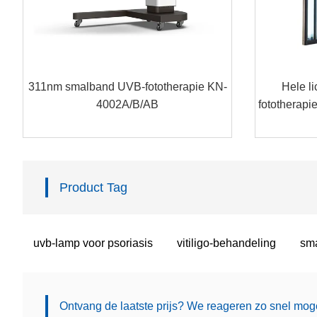
311nm smalband UVB-fototherapie KN-
Hele l
4002A/B/AB
fototherapie
Product Tag
uvb-lamp voor psoriasis
vitiligo-behandeling
sma
Ontvang de laatste prijs? We reageren zo snel moge