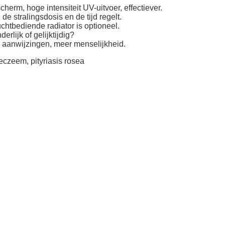
herm, hoge intensiteit UV-uitvoer, effectiever.
e stralingsdosis en de tijd regelt.
chtbediende radiator is optioneel.
lijk of gelijktijdig?
n aanwijzingen, meer menselijkheid.
, eczeem, pityriasis rosea