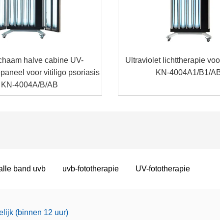
ichaam halve cabine UV-
Ultraviolet lichttherapie voo
paneel voor vitiligo psoriasis
KN-4004A1/B1/A
KN-4004A/B/AB
lle band uvb
uvb-fototherapie
UV-fototherapie
lijk (binnen 12 uur)