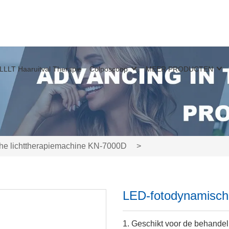
LLLT Haaruitval Therapie
Colposcoop
MEER PRODUCTEN
he lichttherapiemachine KN-7000D
>
LED-fotodynamisch
1. Geschikt voor de behandel