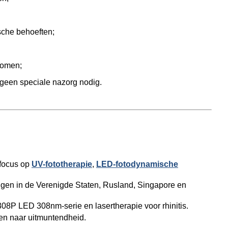
sche behoeften;
komen;
 geen speciale nazorg nodig.
 focus op
UV-fototherapie
,
LED-fotodynamische
ngen in de Verenigde Staten, Rusland, Singapore en
308P LED 308nm-serie en lasertherapie voor rhinitis.
ven naar uitmuntendheid.