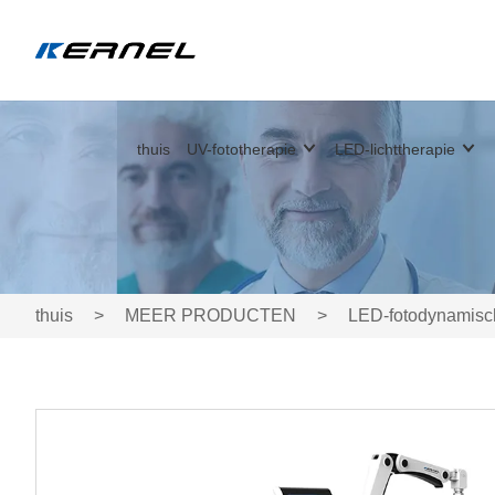
thuis
UV-fototherapie
LED-lichttherapie
thuis
>
MEER PRODUCTEN
>
LED-fotodynamisc