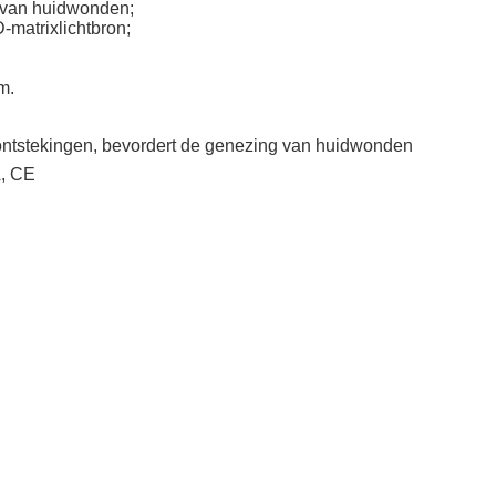
 van huidwonden;
-matrixlichtbron;
m.
 ontstekingen, bevordert de genezing van huidwonden
, CE