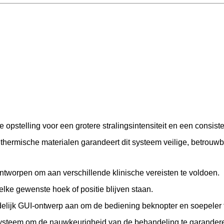
 opstelling voor een grotere stralingsintensiteit en een consisten
ermische materialen garandeert dit systeem veilige, betrouwbar
 ontworpen om aan verschillende klinische vereisten te voldoen.
elke gewenste hoek of positie blijven staan.
delijk GUI-ontwerp aan om de bediening beknopter en soepeler
iesysteem om de nauwkeurigheid van de behandeling te garander