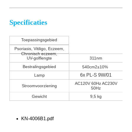
Specificaties
Toepassingsgebied
Psoriasis, Vitiligo, Eczeem,
Chronisch eczeem,
UV-golflengte
311nm
Bestralingsgebied
540cm2±10%
6x PL-S 9W/01
Lamp
AC120V 60Hz AC230V
Stroomvoorziening
50Hz
Gewicht
9,5 kg
KN-4006B1.pdf