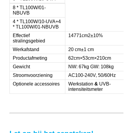
8 * TL100W/01-
NBUVB
4 * TL100W/10-UVA+4
* TL100W/01-NBUVB
Effectief
14771cm2±10%
stralingsgebied
Werkafstand
20 cm±1 cm
Productafmeting
62cm×53cm×210cm
Gewicht
NW: 67kg GW: 108kg
Stroomvoorziening
AC100-240V, 50/60Hz
Optionele accessoires
Werkstation
&
UVB-
intensiteitsmeter