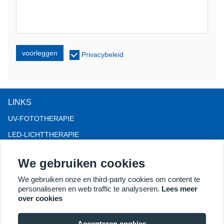
voorleggen
Privacybeleid
LINKS
UV-FOTOTHERAPIE
LED-LICHTTHERAPIE
LLLT-HAARVERLIES THERAPIE
We gebruiken cookies
COLPOSCOOP
We gebruiken onze en third-party cookies om content te
MEER PRODUCTEN
personaliseren en web traffic te analyseren.
Lees meer
Copyright® 2018 Kernel Medical Equipment Co.,LTD.
over cookies
Bedrijfsadres: Dongshan Rd 2, economische ontwikkelingszone
Xuzhou, Xuzhou 221004, JS, China. E-mail:
Accepteren cookies