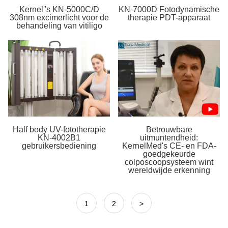
Kernel''s KN-5000C/D
KN-7000D Fotodynamische
308nm excimerlicht voor de
therapie PDT-apparaat
behandeling van vitiligo
Half body UV-fototherapie
Betrouwbare
KN-4002B1
uitmuntendheid:
gebruikersbediening
KernelMed's CE- en FDA-
goedgekeurde
colposcoopsysteem wint
wereldwijde erkenning
1
2
>