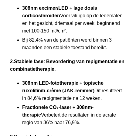
308nm excimer/LED + lage dosis
corticosteroïden
Voor vitiligo op de ledematen
en het gezicht, driemaal per week, beginnend
met 100-150 mJ/cm².
Bij 82,4% van de patiënten werd binnen 3
maanden een stabiele toestand bereikt.
2.
Stabiele fase: Bevordering van repigmentatie en
combinatietherapie.
308nm LED-fototherapie + topische
ruxolitinib-crème (JAK-remmer)
Dit resulteert
in 84,6% repigmentatie na 12 weken.
Fractionele CO₂-laser + 308nm-
therapie
Verbetert de resultaten in de acrale
regio van 36% naar 76,9%.