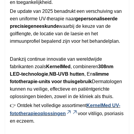
en toegankelijkheid.
De update van 2025 benadrukt een verschuiving van
een uniforme UV-therapie naar
gepersonaliseerde
precisiegeneeskunde
waarbij de keuze van de
golflengte, de locatie van de laesie en het
immuunprofiel bepalend zijn voor het behandelplan.
Dankzij continue innovatie van wereldwijde
fabrikanten zoals
KernelMed
, combineren
308nm
LED-technologie
,
NB-UVB hutten
, En
slimme
fototherapie-units voor thuisgebruik
Dermatologen
kunnen nu veilige, effectieve en patiëntgerichte
oplossingen bieden, zowel in de kliniek als thuis.
👉 Ontdek het volledige assortiment
KernelMed UV-
fototherapieoplossingen
voor vitiligo, psoriasis
en eczeem.