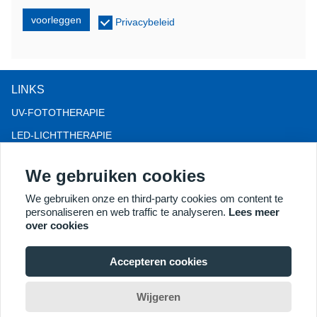
voorleggen
Privacybeleid
LINKS
UV-FOTOTHERAPIE
LED-LICHTTHERAPIE
LLLT-HAARVERLIES THERAPIE
We gebruiken cookies
COLPOSCOOP
We gebruiken onze en third-party cookies om content te
MEER PRODUCTEN
personaliseren en web traffic te analyseren.
Lees meer
Copyright® 2018 Kernel Medical Equipment Co.,LTD.
over cookies
Bedrijfsadres: Dongshan Rd 2, economische ontwikkelingszone
Xuzhou, Xuzhou 221004, JS, China. E-mail:
Accepteren cookies
may@kernelmed.com
Wijgeren