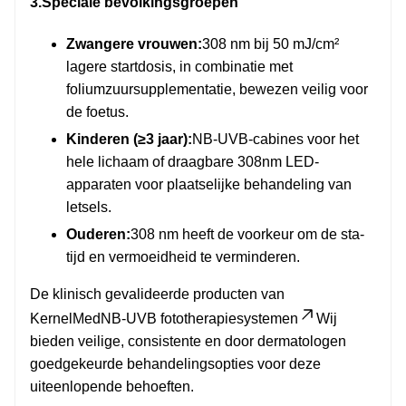
3.
Speciale bevolkingsgroepen
Zwangere vrouwen:
308 nm bij 50 mJ/cm²
lagere startdosis, in combinatie met
foliumzuursupplementatie, bewezen veilig voor
de foetus.
Kinderen (≥3 jaar):
NB-UVB-cabines voor het
hele lichaam of draagbare 308nm LED-
apparaten voor plaatselijke behandeling van
letsels.
Ouderen:
308 nm heeft de voorkeur om de sta-
tijd en vermoeidheid te verminderen.
De klinisch gevalideerde producten van
KernelMed
NB-UVB fototherapiesystemen
Wij
bieden veilige, consistente en door dermatologen
goedgekeurde behandelingsopties voor deze
uiteenlopende behoeften.