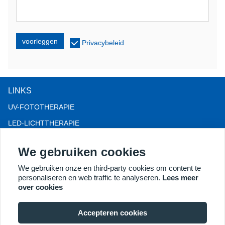
voorleggen
Privacybeleid
LINKS
UV-FOTOTHERAPIE
LED-LICHTTHERAPIE
LLLT-HAARVERLIES THERAPIE
We gebruiken cookies
COLPOSCOOP
We gebruiken onze en third-party cookies om content te
MEER PRODUCTEN
personaliseren en web traffic te analyseren.
Lees meer
Copyright® 2018 Kernel Medical Equipment Co.,LTD.
over cookies
Bedrijfsadres: Dongshan Rd 2, economische ontwikkelingszone
Xuzhou, Xuzhou 221004, JS, China. E-mail:
Accepteren cookies
may@kernelmed.com