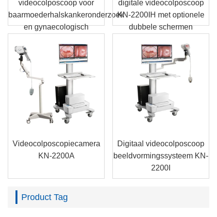
videocolposcoop voor
digitale videocolposcoop
baarmoederhalskankeronderzoek
KN-2200IH met optionele
en gynaecologisch
dubbele schermen
onderzoek
Videocolposcopiecamera
Digitaal videocolposcoop
KN-2200A
beeldvormingssysteem KN-
2200I
Product Tag