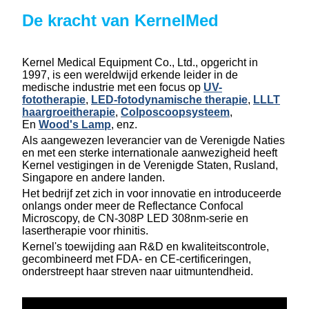
De kracht van KernelMed
Kernel Medical Equipment Co., Ltd., opgericht in
1997, is een wereldwijd erkende leider in de
medische industrie met een focus op
UV-
fototherapie
,
LED-fotodynamische therapie
,
LLLT
haargroeitherapie
,
Colposcoopsysteem
,
En
Wood's Lamp
, enz.
Als aangewezen leverancier van de Verenigde Naties
en met een sterke internationale aanwezigheid heeft
Kernel vestigingen in de Verenigde Staten, Rusland,
Singapore en andere landen.
Het bedrijf zet zich in voor innovatie en introduceerde
onlangs onder meer de Reflectance Confocal
Microscopy, de CN-308P LED 308nm-serie en
lasertherapie voor rhinitis.
Kernel's toewijding aan R&D en kwaliteitscontrole,
gecombineerd met FDA- en CE-certificeringen,
onderstreept haar streven naar uitmuntendheid.