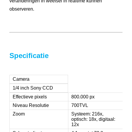
veranderingen in weefsel in realtime kunnen
observeren.
Specificatie
Colposcopiemachine
Camera
1/4 inch Sony CCD
Effectieve pixels
800.000 px
Niveau Resolutie
700TVL
Zoom
Systeem: 216x,
optisch: 18x, digitaal:
12x