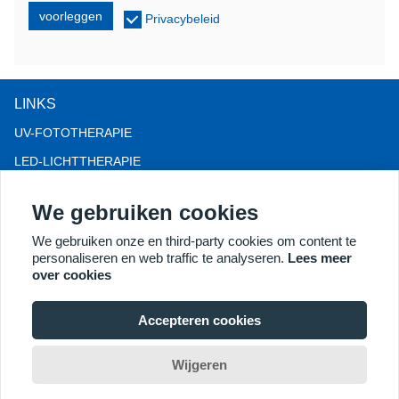
voorleggen
Privacybeleid
LINKS
UV-FOTOTHERAPIE
LED-LICHTTHERAPIE
LLLT-HAARVERLIES THERAPIE
We gebruiken cookies
COLPOSCOOP
We gebruiken onze en third-party cookies om content te
MEER PRODUCTEN
personaliseren en web traffic te analyseren.
Lees meer
Copyright® 2018 Kernel Medical Equipment Co.,LTD.
over cookies
Bedrijfsadres: Dongshan Rd 2, economische ontwikkelingszone
Xuzhou, Xuzhou 221004, JS, China. E-mail:
Accepteren cookies
may@kernelmed.com
Wijgeren
Home
Chat
Search
Inquiry