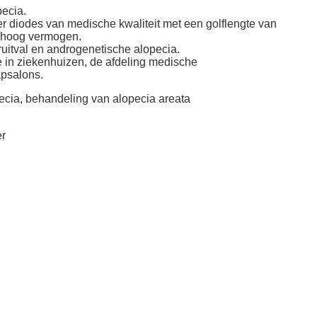
ecia.
er diodes van medische kwaliteit met een golflengte van
n hoog vermogen.
aruitval en androgenetische alopecia.
e in ziekenhuizen, de afdeling medische
psalons.
ecia, behandeling van alopecia areata
r