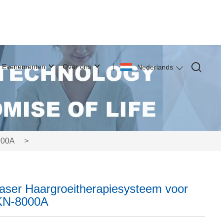
Evenementen
Over ons
Nederlands
000A
>
ser Haargroeitherapiesysteem voor
l KN-8000A