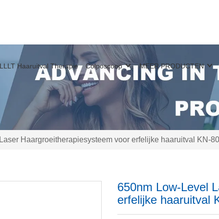
LLLT Haaruitval Therapie
Colposcoop
MEER PRODUCTEN
aser Haargroeitherapiesysteem voor erfelijke haaruitval KN-8
650nm Low-Level La
erfelijke haaruitva