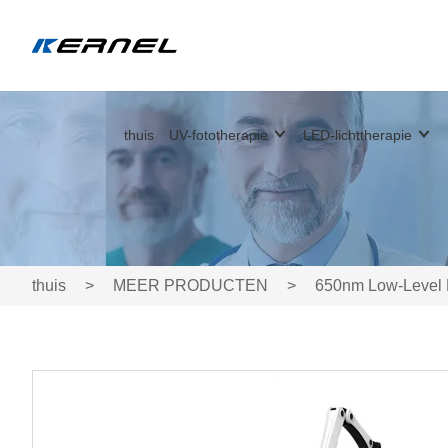
thuis
UV-fototherapie
LED-lichttherapie
thuis
>
MEER PRODUCTEN
>
650nm Low-Level L