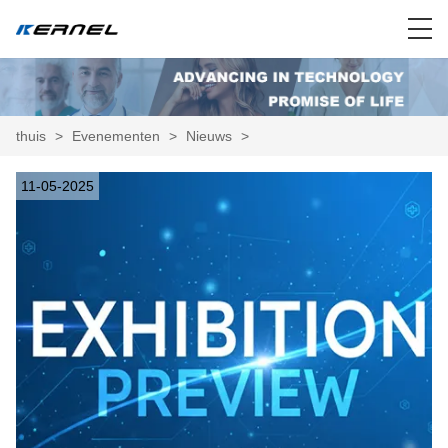
thuis
>
Evenementen
>
Nieuws
>
11-05-2025